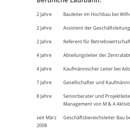
2 Jahre
Bauleiter im Hochbau bei Wil
2 Jahre
Assistent der Geschäftsleitu
2 Jahre
Referent für Betriebswirtscha
4 Jahre
Abteilungsleiter der Zentrala
4 Jahre
Kaufmännischer Leiter bei A
7 Jahre
Gesellschafter und Kaufmänni
8 Jahre
Seniorberater und Projektleit
Management von M & A Aktivit
seit März
Geschäftsbereichsleiter Bau b
2008