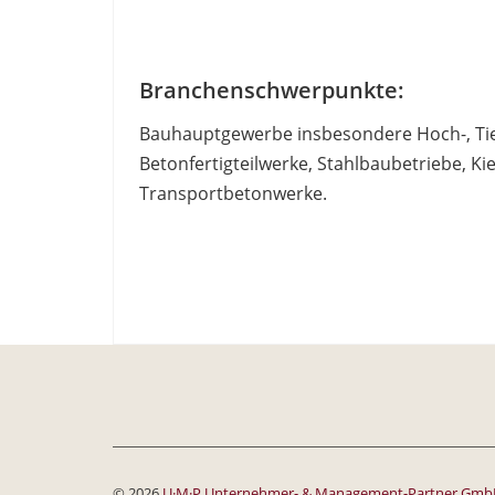
Branchenschwerpunkte:
Bauhauptgewerbe insbesondere Hoch-, Tie
Betonfertigteilwerke, Stahlbaubetriebe, Ki
Transportbetonwerke.
© 2026
U·M·P Unternehmer- & Management-Partner Gm